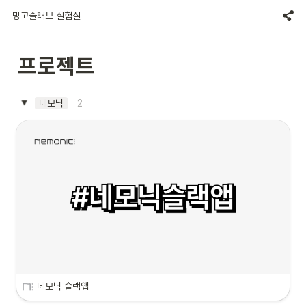
망고슬래브 실험실
프로젝트
2
네모닉
네모닉 슬랙앱